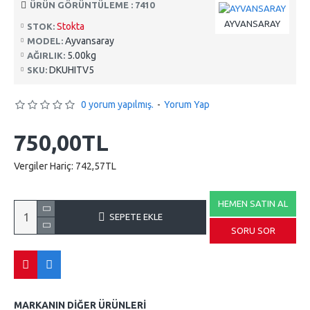
ÜRÜN GÖRÜNTÜLEME : 7410
AYVANSARAY
Stokta
STOK:
Ayvansaray
MODEL:
5.00kg
AĞIRLIK:
DKUHITV5
SKU:
0 yorum yapılmış.
-
Yorum Yap
750,00TL
Vergiler Hariç: 742,57TL
HEMEN SATIN AL
SEPETE EKLE
SORU SOR
MARKANIN DIĞER ÜRÜNLERI