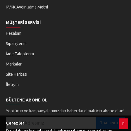
KVKK Aydınlatma Metni
MÜŞTERI SERVISI
Hesabım
Siparişlerim
İade Taleplerim
Markalar
Site Haritası
İletişim
BÜLTENE ABONE OL
Yeni ürün ve kampanyalarımızdan haberdar olmak için abone olun!
Çerezler
ABONE OL
Size daha iyi hizmet sunabilmek için sitemizde çerezlerden