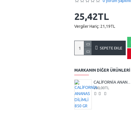
0 yorum yapılmı
25,42TL
Vergiler Hariç: 21,19TL
SEPETE EKLE
MARKANIN DIĞER ÜRÜNLERI
CALİFORNİA ANANAS DİLİMLİ 8
200,00TL