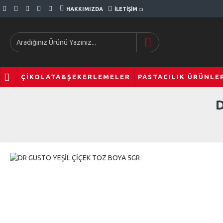
HAKKIMIZDA
İLETIŞIM
ÇIKOLATA&ŞEKERLEMELER
PASTACILIK ÜRÜNLE
D