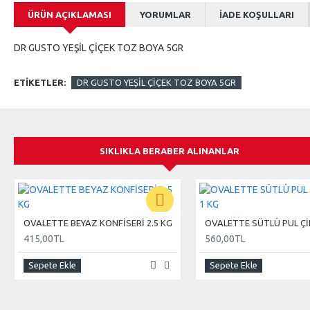
ÜRÜN AÇIKLAMASI
YORUMLAR
İADE KOŞULLARI
DR GUSTO YEŞİL ÇİÇEK TOZ BOYA 5GR
ETIKETLER:
DR GUSTO YEŞİL ÇİÇEK TOZ BOYA 5GR
SIKLIKLA BERABER ALINANLAR
OVALETTE BEYAZ KONFİSERİ 2.5 KG
415,00TL
560,00TL
Sepete Ekle
Sepete Ekle