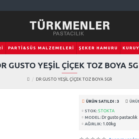
RI
PARTI&SÜS MALZEMELERI
ŞEKER HAMURU
KURU
R GUSTO YEŞİL ÇİÇEK TOZ BOYA 5
DR GUSTO YEŞİL ÇİÇEK TOZ BOYA 5GR
ÜRÜN SATILDI : 3
ÜRÜ
STOKTA
STOK:
Dr gusto pastacılık
MODEL:
1.00kg
AĞIRLIK: